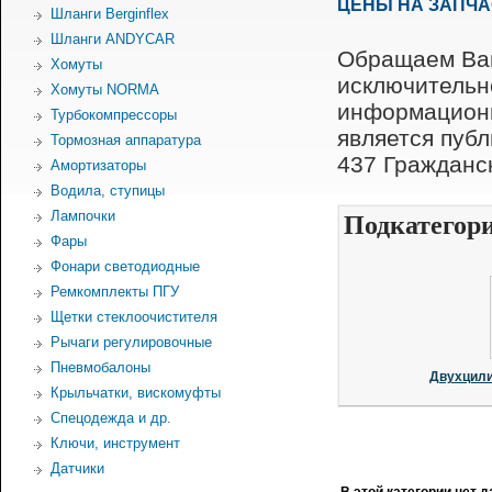
ЦЕНЫ НА ЗАПЧ
Шланги Berginflex
Шланги ANDYCAR
Обращаем Ваш
Хомуты
исключительн
Хомуты NORMA
информационн
Турбокомпрессоры
является пуб
Тормозная аппаратура
437 Гражданск
Амортизаторы
Водила, ступицы
Лампочки
Подкатегор
Фары
Фонари светодиодные
Ремкомплекты ПГУ
Щетки стеклоочистителя
Рычаги регулировочные
Пневмобалоны
Двухцили
Крыльчатки, вискомуфты
Спецодежда и др.
Ключи, инструмент
Датчики