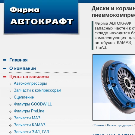
Диски и корзи
пневмокомпре
Фирма АВТОКРАФТ с
запасных частей к 
складе находится б
комплектующих для
автобусов: КАМАЗ,
ЛиАЗ.
Главная
О компании
Цены на запчасти
Автокомпрессоры
Запчасти к компрессорам
Сцепление
Фильтры GOODWILL
Фильтры PreLine
Запчасти МАЗ
Запчасти КАМАЗ
/
Главная
/
Каталог продукции
/ 
Запчасти ЗИЛ, ГАЗ