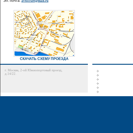
Эл. почта:
avtocraft@mail.ru
СКАЧАТЬ СХЕМУ ПРОЕЗДА
г. Москва, 2-ой Южнопортовый проезд,
д.14/22.