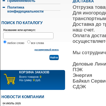
Применяемость
ДОСТАВКА
Отгрузка тов
Политика
конфидециальности
Для иногородн
транспортным
ПОИСК ПО КАТАЛОГУ
Доставка до 
наш счет.
Название или артикул:
Оплата достав
осуществляет
любое слово
все слова
расширенный поиск
Мы сотруднич
Деловые Лин
ПЭК
КОРЗИНА ЗАКАЗОВ
Энергия
Всего товаров:
0
Байкал Серви
На сумму:
0
руб.
СДЭК
НОВОСТИ КОМПАНИИ
04 ИЮЛЬ 2025