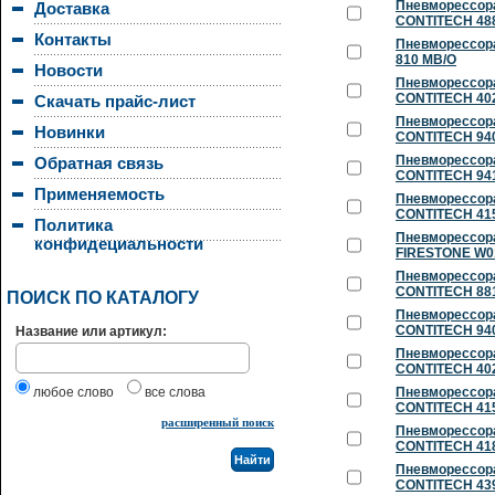
Пневморессора
Доставка
CONTITECH 488
Контакты
Пневморессора
810 MB/O
Новости
Пневморессора
CONTITECH 402
Скачать прайс-лист
Пневморессора
Новинки
CONTITECH 94
Пневморессора
Обратная связь
CONTITECH 94
Применяемость
Пневморессора
CONTITECH 415
Политика
Пневморессора
конфидециальности
FIRESTONE W01
Пневморессора
CONTITECH 88
ПОИСК ПО КАТАЛОГУ
Пневморессора
CONTITECH 94
Название или артикул:
Пневморессора
CONTITECH 402
любое слово
все слова
Пневморессора
CONTITECH 415
расширенный поиск
Пневморессора
CONTITECH 41
Пневморессора
CONTITECH 43