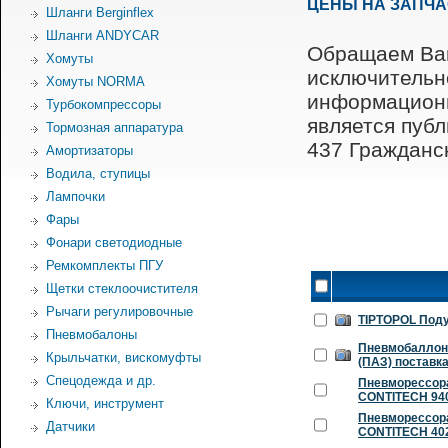
ЦЕНЫ НА ЗАПЧ
Шланги Berginflex
Шланги ANDYCAR
Обращаем Ваш
Хомуты
исключительн
Хомуты NORMA
информационн
Турбокомпрессоры
является пуб
Тормозная аппаратура
437 Гражданск
Амортизаторы
Водила, ступицы
Лампочки
Фары
Фонари светодиодные
Ремкомплекты ПГУ
Щетки стеклоочистителя
Рычаги регулировочные
TIPTOPOL Под
Пневмобалоны
Пневмобаллон 
Крыльчатки, вискомуфты
(ПАЗ) поставк
Спецодежда и др.
Пневморессора
CONTITECH 94
Ключи, инструмент
Пневморессора
Датчики
CONTITECH 402