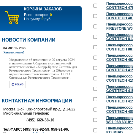
Пневморессора
CONTITECH 47
КОРЗИНА ЗАКАЗОВ
Пневморессора
Всего товаров:
0
CONTITECH 483
На сумму:
0
руб.
Пневморессора
FIRESTONE W01
Пневморессора
CONTITECH 81
НОВОСТИ КОМПАНИИ
Пневморессора
04 ИЮЛЬ 2025
CONTITECH 88
Уведомление!
Пневморессора
CONTITECH 402
Уведомление об изменении с 09 августа 2024
г. наименования Общества с ограниченной
Пневморессора
ответственностью «Кнорр-Бремзе Системы для
CONTITECH 415
Коммерческого Транспорта» на Общество с
ограниченной ответственностью «ТОЛВО
Пневморессора
Системы для Коммерческого Транспорта».
CONTITECH 415
Пневморессора
CONTITECH 415
Пневморессора
КОНТАКТНАЯ ИНФОРМАЦИЯ
CONTITECH 415
Пневморессора
Москва, 2-ой Южнопортовый пр-д, д.14/22.
CONTITECH 488
Многоканальный телефон:
Пневморессора
(495) 669-38-10
W01 968 6318*
Пневморессора
Тел/ФАКС: (495) 958-92-59, 958-91-96.
813 MB/O