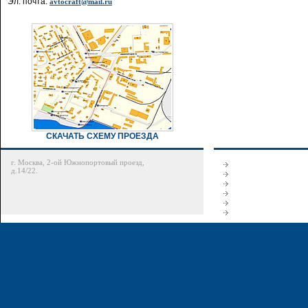
Эл. почта:
avtocraft@mail.ru
СКАЧАТЬ СХЕМУ ПРОЕЗДА
г. Москва, 2-ой Южнопортовый проезд,
д.14/22.