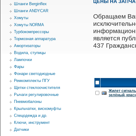
ЦЕНЫ НА ЗАПЧ
Шланги Berginflex
Шланги ANDYCAR
Обращаем Ваш
Хомуты
исключительн
Хомуты NORMA
информационн
Турбокомпрессоры
является пуб
Тормозная аппаратура
437 Гражданск
Амортизаторы
Водила, ступицы
Лампочки
Фары
Фонари светодиодные
Ремкомплекты ПГУ
Щетки стеклоочистителя
Жилет сигналь
Рычаги регулировочные
зелёный, крас
Пневмобалоны
Крыльчатки, вискомуфты
Спецодежда и др.
Ключи, инструмент
Датчики