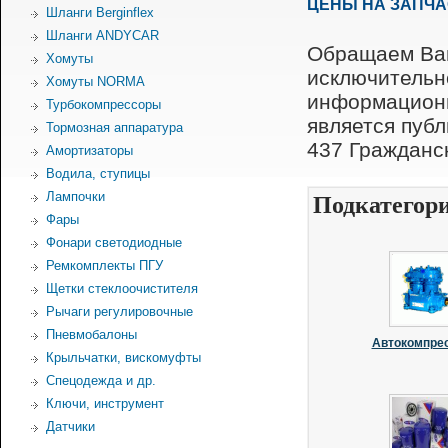
ЦЕНЫ НА ЗАПЧ
Шланги Berginflex
Шланги ANDYCAR
Обращаем Ваш
Хомуты
исключительн
Хомуты NORMA
информационн
Турбокомпрессоры
является пуб
Тормозная аппаратура
437 Гражданск
Амортизаторы
Водила, ступицы
Лампочки
Подкатегор
Фары
Фонари светодиодные
Ремкомплекты ПГУ
Щетки стеклоочистителя
Рычаги регулировочные
Пневмобалоны
Автокомпре
Крыльчатки, вискомуфты
Спецодежда и др.
Ключи, инструмент
Датчики