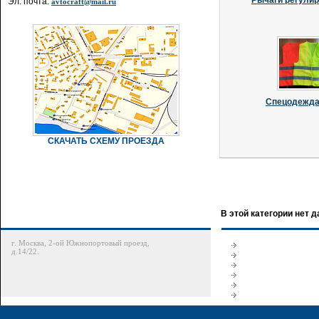
Рычаги регули
Эл. почта:
avtocraft@mail.ru
Спецодежда 
СКАЧАТЬ СХЕМУ ПРОЕЗДА
В этой категории нет 
г. Москва, 2-ой Южнопортовый проезд,
д.14/22.