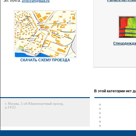
Рычаги регули
Эл. почта:
avtocraft@mail.ru
Спецодежда 
СКАЧАТЬ СХЕМУ ПРОЕЗДА
В этой категории нет 
г. Москва, 2-ой Южнопортовый проезд,
д.14/22.