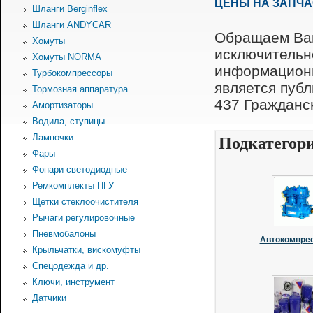
ЦЕНЫ НА ЗАПЧ
Шланги Berginflex
Шланги ANDYCAR
Обращаем Ваш
Хомуты
исключительн
Хомуты NORMA
информационн
Турбокомпрессоры
является пуб
Тормозная аппаратура
437 Гражданск
Амортизаторы
Водила, ступицы
Лампочки
Подкатегор
Фары
Фонари светодиодные
Ремкомплекты ПГУ
Щетки стеклоочистителя
Рычаги регулировочные
Пневмобалоны
Автокомпре
Крыльчатки, вискомуфты
Спецодежда и др.
Ключи, инструмент
Датчики