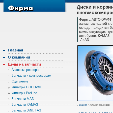
Диски и корзи
пневмокомпре
Фирма АВТОКРАФТ с
запасных частей к 
складе находится б
комплектующих для
автобусов: КАМАЗ,
ЛиАЗ.
Главная
О компании
Цены на запчасти
Автокомпрессоры
Запчасти к компрессорам
Сцепление
Фильтры GOODWILL
Фильтры PreLine
Запчасти МАЗ
Запчасти КАМАЗ
/
Главная
/ Каталог продукции
Запчасти ЗИЛ, ГАЗ