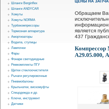
ЦЕНЫ НА ЗАПЧ
Шланги Berginflex
Шланги ANDYCAR
Обращаем Ваш
Хомуты
исключительн
Хомуты NORMA
информационн
Турбокомпрессоры
является пуб
Тормозная аппаратура
437 Гражданск
Амортизаторы
Водила, ступицы
Компрессор 
Лампочки
Фары
А29.05.000, А
Фонари светодиодные
Ремкомплекты ПГУ
Щетки стеклоочистителя
Рычаги регулировочные
Пневмобалоны
Крыльчатки, вискомуфты
Спецодежда и др.
Ключи, инструмент
Датчики