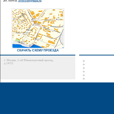
Эл. почта:
avtocraft@mail.ru
СКАЧАТЬ СХЕМУ ПРОЕЗДА
г. Москва, 2-ой Южнопортовый проезд,
д.14/22.