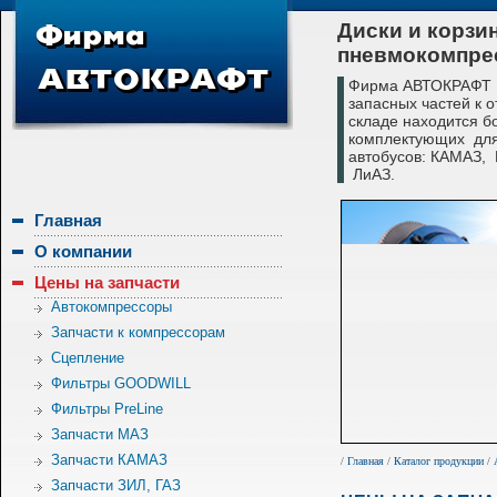
Диски и корзи
пневмокомпре
Фирма АВТОКРАФТ с
запасных частей к 
складе находится б
комплектующих для
автобусов: КАМАЗ,
ЛиАЗ.
Главная
О компании
Цены на запчасти
Автокомпрессоры
Запчасти к компрессорам
Сцепление
Фильтры GOODWILL
Фильтры PreLine
Запчасти МАЗ
Запчасти КАМАЗ
/
Главная
/
Каталог продукции
/
Запчасти ЗИЛ, ГАЗ