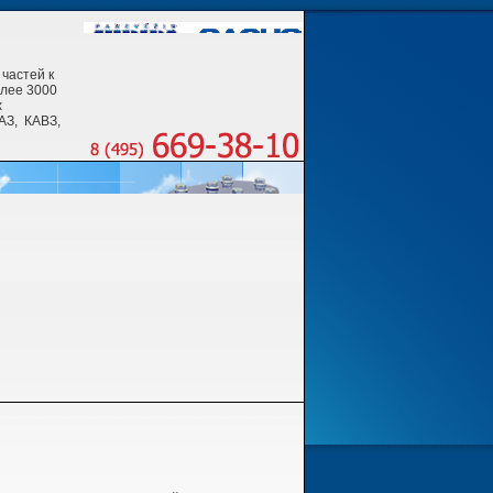
частей к
олее 3000
х
АЗ, КАВЗ,