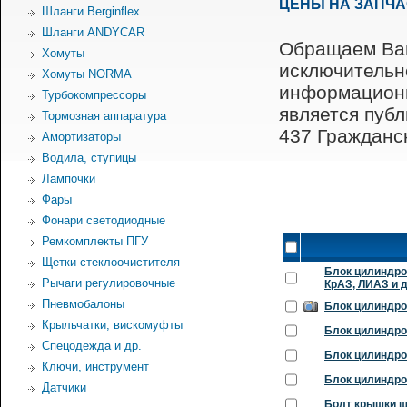
ЦЕНЫ НА ЗАПЧ
Шланги Berginflex
Шланги ANDYCAR
Обращаем Ваш
Хомуты
исключительн
Хомуты NORMA
информационн
Турбокомпрессоры
является пуб
Тормозная аппаратура
437 Гражданск
Амортизаторы
Водила, ступицы
Лампочки
Фары
Фонари светодиодные
Ремкомплекты ПГУ
Щетки стеклоочистителя
Блок цилиндро
Рычаги регулировочные
КрАЗ, ЛИАЗ и д
Пневмобалоны
Блок цилиндро
Крыльчатки, вискомуфты
Блок цилиндро
Спецодежда и др.
Блок цилиндро
Ключи, инструмент
Блок цилиндро
Датчики
Болт крышки ш