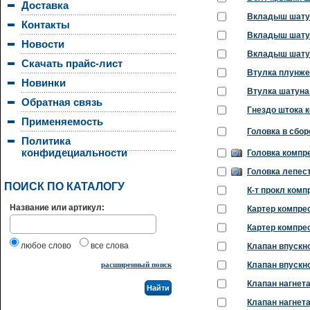
Доставка
Вкладыш шатун
Контакты
Вкладыш шатун
Новости
Вкладыш шатун
Скачать прайс-лист
Втулка плунже
Новинки
Втулка шатуна 
Обратная связь
Гнездо штока 
Применяемость
Головка в сбор
Политика
конфидециальности
Головка компр
Головка лепест
ПОИСК ПО КАТАЛОГУ
К-т прокл комп
Название или артикул:
Картер компрес
Картер компре
любое слово
все слова
Клапан впускно
расширенный поиск
Клапан впускн
Клапан нагнет
Клапан нагнет