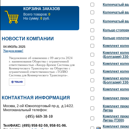
Коленчатый ва
КОРЗИНА ЗАКАЗОВ
Коленчатый ва
Всего товаров:
0
На сумму:
0
руб.
Коленчатый ва
Кольцо стопорн
Кольцо уплотн
НОВОСТИ КОМПАНИИ
Комплект колец
04 ИЮЛЬ 2025
Уведомление!
Комплект колец
(Болгария) 330
Уведомление об изменении с 09 августа 2024
г. наименования Общества с ограниченной
Комплект колец
ответственностью «Кнорр-Бремзе Системы для
Коммерческого Транспорта» на Общество с
Комплект колец
ограниченной ответственностью «ТОЛВО
Системы для Коммерческого Транспорта».
Комплект коле
(Болгария) 330
Комплект колец
КОНТАКТНАЯ ИНФОРМАЦИЯ
Комплект прок
Москва, 2-ой Южнопортовый пр-д, д.14/22.
Комплект прок
Многоканальный телефон:
Литва
(495) 669-38-10
Комплект прок
Литва (Т300)
Тел/ФАКС: (495) 958-92-59, 958-91-96.
Комплект прок