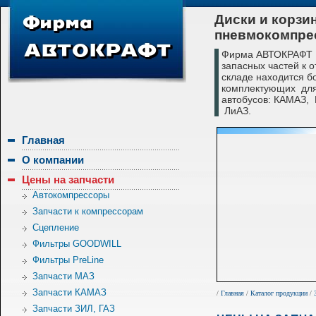
Диски и корзи
пневмокомпре
Фирма АВТОКРАФТ с
запасных частей к 
складе находится б
комплектующих для
автобусов: КАМАЗ,
ЛиАЗ.
Главная
О компании
Цены на запчасти
Автокомпрессоры
Запчасти к компрессорам
Сцепление
Фильтры GOODWILL
Фильтры PreLine
Запчасти МАЗ
Запчасти КАМАЗ
/
Главная
/
Каталог продукции
/
Запчасти ЗИЛ, ГАЗ