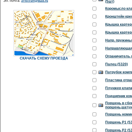
Эл. почта:
avtocraft@mail.ru
(5шт)
Коромысло кла
Кронштейн кре
Крышка картер
Крышка картер
Напр. пружины
Направляющая 
Ограничитель 
СКАЧАТЬ СХЕМУ ПРОЕЗДА
Палец (5320)
Патрубок комп
Пластина отра
Плунжер клапан
Подшипник ком
Поршень в сбор
поршень,шатун
Поршень номин
Поршень Р1 (5
Поршень Р2 (5