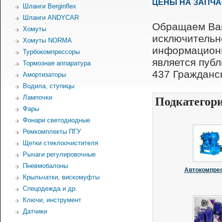
ЦЕНЫ НА ЗАПЧ
Шланги Berginflex
Шланги ANDYCAR
Обращаем Ваш
Хомуты
исключительн
Хомуты NORMA
информационн
Турбокомпрессоры
является пуб
Тормозная аппаратура
437 Гражданск
Амортизаторы
Водила, ступицы
Лампочки
Подкатегор
Фары
Фонари светодиодные
Ремкомплекты ПГУ
Щетки стеклоочистителя
Рычаги регулировочные
Пневмобалоны
Автокомпре
Крыльчатки, вискомуфты
Спецодежда и др.
Ключи, инструмент
Датчики