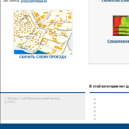
Рычаги регули
Эл. почта:
avtocraft@mail.ru
Спецодежда 
СКАЧАТЬ СХЕМУ ПРОЕЗДА
В этой категории нет 
г. Москва, 2-ой Южнопортовый проезд,
д.14/22.